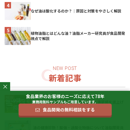
なぜ油は酸化するのか？｜原因と対策をやさしく解説
植物油脂とはどんな油？油脂メーカー研究員が食品開発
視点で解説
新着記事
×
食品業界のお客様のニーズに応えて78年
業務用無料サンプルもご用意しています。
油の味「脂肪味」を活用せよ！コクと満足感を底上げ
する第6の味覚
食品開発の無料相談をする
油の健康診断！酸価・過酸化物価について油脂開発員