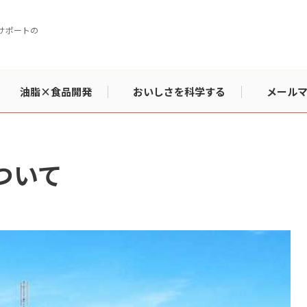
サポートの
油脂×食品開発
おいしさを科学する
メール
ついて