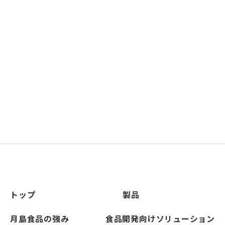
営業所・生産拠点
グループ会社一覧
購買基本方針
トップ
製品
月島食品の強み
食品開発向けソリューション