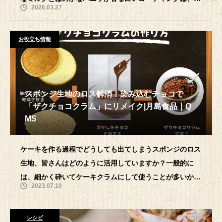
2026.03.27
わせる素材の味と色を引き
お役立ち情報
スポンジ生地のロス解消！染み込むチョコで
「ザクチョコクラム」にリメイク|月島食品｜Q
MS
ケーキを作る過程でどうしても出てしまうスポンジのロス
生地、皆さんはどのように活用していますか？一般的に
は、細かく砕いてケーキクラムにして使うことが多いかも
2023.07.10
しれませんね。今回は、スポンジ生地を
レシピ