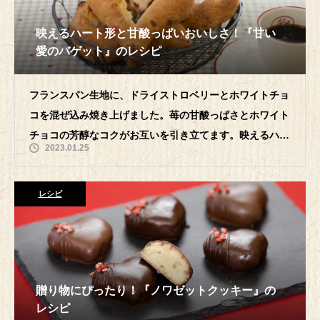
映えるハート形と甘酸っぱいおいしさ！『甘い
愛のバゲット』のレシピ
フランスパン生地に、ドライストロベリーとホワイトチョ
コを混ぜ込み焼き上げました。苺の甘酸っぱさとホワイト
チョコの芳醇なコクがお互いを引き立てます。映えるハー
2023.01.25
ト型がアクセントになっています。レ
レシピ
贈り物にぴったり！『ノワゼットクッキー』の
レシピ