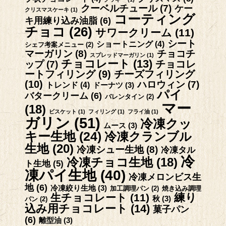
クーベルチュール
(7)
ケー
クリスマスケーキ
(1)
コーティング
キ用練り込み油脂
(6)
チョコ
(26)
サワークリーム
(11)
シート
ショートニング
(4)
シェフ考案メニュー
(2)
マーガリン
(8)
チョコチ
スプレッドマーガリン
(1)
チョコレート
(13)
チョコレ
ップ
(7)
ートフィリング
(9)
チーズフィリング
(10)
ハロウィン
(7)
トレンド
(4)
ドーナツ
(3)
パイ
バタークリーム
(6)
バレンタイン
(2)
マー
(18)
ビスケット
(1)
フィリング
(1)
フライ油
(1)
ガリン
(51)
冷凍クッ
ムース
(3)
キー生地
(24)
冷凍クランブル
生地
(20)
冷凍シュー生地
(8)
冷凍タル
冷
冷凍チョコ生地
(18)
ト生地
(5)
凍パイ生地
(40)
冷凍メロンビス生
地
(6)
冷凍絞り生地
(3)
加工調理パン
(2)
焼き込み調理
練り
生チョコレート
(11)
秋
(3)
パン
(2)
込み用チョコレート
(14)
菓子パン
(6)
離型油
(3)