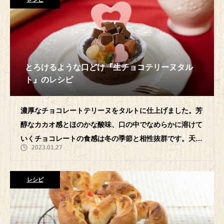
とろけるような口どけ『生チョコテリーヌタル
ト』のレシピ
濃厚なチョコレートテリーヌをタルトに仕上げました。芳
醇なカカオ感とほのかな酸味、口の中でなめらかに溶けて
いくチョコレートの食感は冬の季節と相性抜群です。天面
2023.01.27
にトッピングしたキューブ状の生チョコ
レシピ