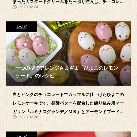
まったカスタードクリームをたっぷり注入し、チョコレー
2023.02.24
トと耳でおめかしをしたかわいらしいウ
レシピ
一つの型でアレンジさまざま「ひよこのレモン
ケーキ」のレシピ
白とピンクのチョコレートでカラフルに仕上げたひよこの
レモンケーキです。発酵バターを配合した練り込み用マー
ガリン『ルミナスグランデ／ＭＢ』とアーモンドプードル
2023.02.20
を練り込んだ風味豊かな生地に、レモン
レシピ