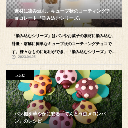
素材に染み込む、キューブ状のコーティングチ
ョコレート『染み込むシリーズ』
「染み込むシリーズ」はパンやお菓子の素材に染み込む、
計量・溶解に簡単なキューブ状のコーティングチョコで
す。様々なものに応用ができ、「染み込むシリーズ」で高
2023.04.05
付加価値商品に生まれ変わらせることが可
レシピ
パン棚を華やかに彩る「てんとう虫メロンパ
ン」のレシピ