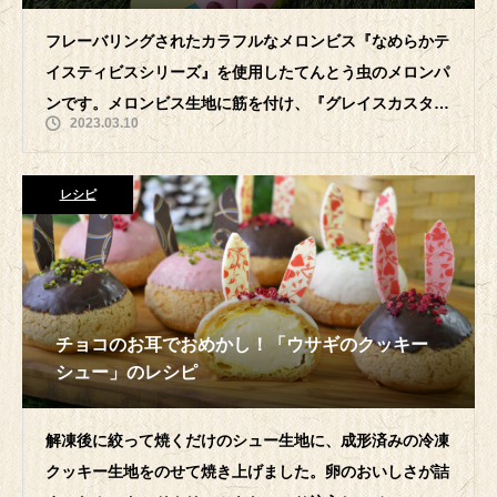
フレーバリングされたカラフルなメロンビス『なめらかテ
イスティビスシリーズ』を使用したてんとう虫のメロンパ
ンです。メロンビス生地に筋を付け、『グレイスカスタ
2023.03.10
ー』を包んだパン生地にのせ、焼成後にペ
レシピ
チョコのお耳でおめかし！「ウサギのクッキー
シュー」のレシピ
解凍後に絞って焼くだけのシュー生地に、成形済みの冷凍
クッキー生地をのせて焼き上げました。卵のおいしさが詰