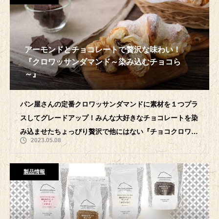
アーモンドとチョコレートで贅沢な味わい！
『クロワッサンダマンド～染み込むチョコら
～』
パン屋さんの定番クロワッサンダマンドに素材を１つプラ
スしてグレードアップ！みんな大好きなチョコレートを染
み込ませたちょっぴり贅沢で他にはない『チョコクロワッ
2023.05.08
サンダマンド～染み込むチョコら～』を
製品情報