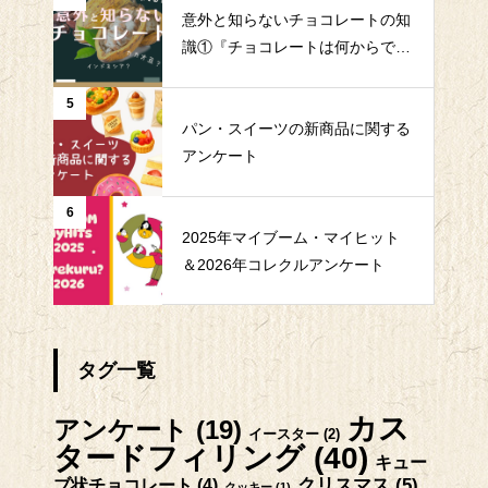
意外と知らないチョコレートの知
識①『チョコレートは何からでき
ている？』
5
パン・スイーツの新商品に関する
アンケート
6
2025年マイブーム・マイヒット
＆2026年コレクルアンケート
タグ一覧
カス
アンケート
(19)
イースター
(2)
タードフィリング
(40)
キュー
クリスマス
(5)
ブ状チョコレート
(4)
クッキー
(1)