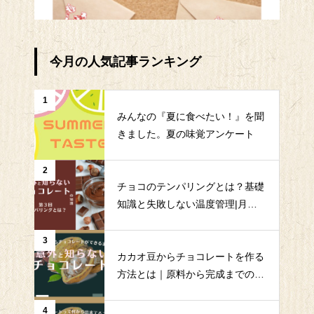
今月の人気記事ランキング
1
みんなの『夏に食べたい！』を聞
きました。夏の味覚アンケート
2
チョコのテンパリングとは？基礎
知識と失敗しない温度管理|月島
食品｜QMS
3
カカオ豆からチョコレートを作る
方法とは｜原料から完成までの全
工程を解説|月島食品｜QMS
4