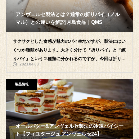
アンヴェルセ製法とは？通常の折りパイ（ノル
マル）との違いを解説|月島食品｜QMS
サクサクとした食感が魅力のパイ生地ですが、製法にはい
くつか種類があります。大きく分けて『折りパイ』と『練
りパイ』という２種類に分かれるのですが、今回は折りパ
2023.04.03
イに注目してご紹介致します。
製品情報
オールバター&アンヴェルセ製法の冷凍パイシー
ト【フィユタージュ アンヴェルセ24】