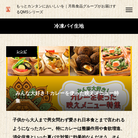
もっとカンタンにおいしいを｜月島食品グループがお届けす
るQMSシリーズ
冷凍パイ生地
レシピ
みんな大好き！カレーを使った映えメニュー特
集
子供から大人まで男女問わず愛され日本食とまで言われる
ようになったカレー。特にカレーは整腸作用や食欲増進、
消化促進といった夏バテ対策に効果的なんだそう。そんな