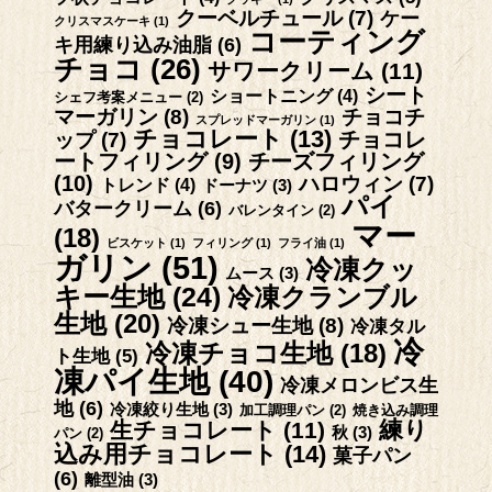
クーベルチュール
(7)
ケー
クリスマスケーキ
(1)
コーティング
キ用練り込み油脂
(6)
チョコ
(26)
サワークリーム
(11)
シート
ショートニング
(4)
シェフ考案メニュー
(2)
マーガリン
(8)
チョコチ
スプレッドマーガリン
(1)
チョコレート
(13)
チョコレ
ップ
(7)
ートフィリング
(9)
チーズフィリング
(10)
ハロウィン
(7)
トレンド
(4)
ドーナツ
(3)
パイ
バタークリーム
(6)
バレンタイン
(2)
マー
(18)
ビスケット
(1)
フィリング
(1)
フライ油
(1)
ガリン
(51)
冷凍クッ
ムース
(3)
キー生地
(24)
冷凍クランブル
生地
(20)
冷凍シュー生地
(8)
冷凍タル
冷
冷凍チョコ生地
(18)
ト生地
(5)
凍パイ生地
(40)
冷凍メロンビス生
地
(6)
冷凍絞り生地
(3)
加工調理パン
(2)
焼き込み調理
練り
生チョコレート
(11)
秋
(3)
パン
(2)
込み用チョコレート
(14)
菓子パン
(6)
離型油
(3)