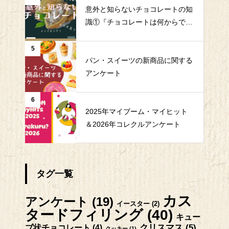
意外と知らないチョコレートの知
識①『チョコレートは何からでき
ている？』
5
パン・スイーツの新商品に関する
アンケート
6
2025年マイブーム・マイヒット
＆2026年コレクルアンケート
タグ一覧
カス
アンケート
(19)
イースター
(2)
タードフィリング
(40)
キュー
クリスマス
(5)
ブ状チョコレート
(4)
クッキー
(1)