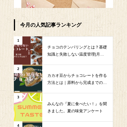
今月の人気記事ランキング
1
チョコのテンパリングとは？基礎
知識と失敗しない温度管理|月島
食品｜QMS
2
カカオ豆からチョコレートを作る
方法とは｜原料から完成までの全
工程を解説|月島食品｜QMS
3
みんなの『夏に食べたい！』を聞
きました。夏の味覚アンケート
4