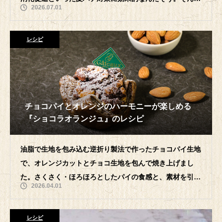
2026.07.01
カレーをカレーライスだけに留めず、様
レシピ
チョコパイとオレンジのハーモニーが楽しめる
『ショコラオランジュ』のレシピ
油脂で生地を包み込む逆折り製法で作ったチョコパイ生地
で、オレンジカットとチョコ生地を包んで焼き上げまし
た。さくさく・ほろほろとしたパイの食感と、素材を引き
2026.04.01
立てるチョコ味がフィリングととても相性
レシピ