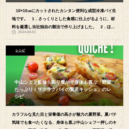
10×10㎝にカットされたカンタン便利な成型冷凍パイ生
地です。 1．さっくりとした⾷感に仕上がるように、材
料を厳選し当社独⾃の製法で作り上げました。 2．ほど
2024.04.01
よいバター⾵味と⾹ばしさ、ジュ
レシピ
中山シェフ監修！彩り豊かで身体も喜ぶ「野菜
たっぷり！サクサクパイの贅沢キッシュ」のレ
シピ
カラフルな見た目と栄養価の高さが魅力の夏野菜。夏バテ
気味でも食べたくなる、身体も喜ぶ中山シェフ一押しのキ