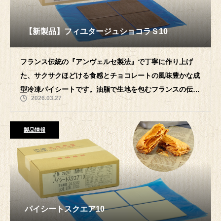
【新製品】フィユタージュショコラＳ10
フランス伝統の『アンヴェルセ製法』で丁寧に作り上げ
た、サクサクほどける⾷感とチョコレートの⾵味豊かな成
型冷凍パイシートです。油脂で生地を包むフランスの伝統
2026.03.27
的なアンヴェルセ（逆折り）
製品情報
パイシートスクエア10