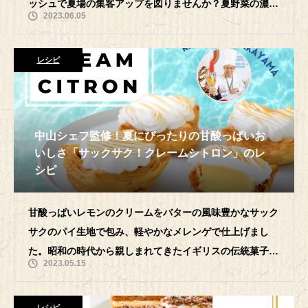
ッシュで夏場の集客アップを図りませんか？夏野菜の濃厚
2023.06.05
な味わいとバターの風味豊かなサクサクのパイ生
レシピ
中山シェフ監修！夏にぴったりの甘酸っぱいお
いしさ「サックサク！クレームシトロン」のレ
シピ
甘酸っぱいレモンのクリームをバターの風味豊かなサック
サクのパイ生地で包み、軽やかなメレンゲで仕上げまし
た。昭和の時代から親しまれてきたイギリスの伝統菓子
2023.05.15
「レモンパイ」を中山シェフのエッセンスを
レシピ