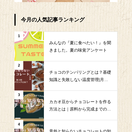
今月の人気記事ランキング
1
みんなの『夏に食べたい！』を聞
きました。夏の味覚アンケート
2
チョコのテンパリングとは？基礎
知識と失敗しない温度管理|月島
食品｜QMS
3
カカオ豆からチョコレートを作る
方法とは｜原料から完成までの全
工程を解説|月島食品｜QMS
4
意外と知らないチョコレートの知