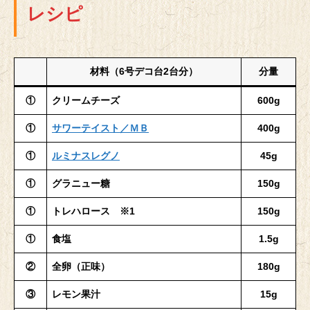
レシピ
材料（6号デコ台2台分）
分量
①
クリームチーズ
600g
①
サワーテイスト／ＭＢ
400g
①
ルミナスレグノ
45g
①
グラニュー糖
150g
①
トレハロース ※1
150g
①
食塩
1.5g
②
全卵（正味）
180g
③
レモン果汁
15g