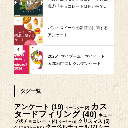
識①『チョコレートは何からでき
ている？』
5
パン・スイーツの新商品に関する
アンケート
6
2025年マイブーム・マイヒット
＆2026年コレクルアンケート
タグ一覧
カス
アンケート
(19)
イースター
(2)
タードフィリング
(40)
キュー
クリスマス
(5)
ブ状チョコレート
(4)
クッキー
(1)
クーベルチュール
(7)
ケー
クリスマスケーキ
(1)