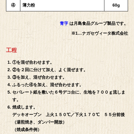
④
薄力粉
60g
青字
は月島食品グループ製品です。
※1…ナガセヴィータ株式会社
工程
①を混ぜ合わせます。
②を２回に分けて加え、よく混ぜます。
③を加え、混ぜ合わせます。
ふるった④を加え、混ぜ合わせます。
セパレート紙を敷いた６号デコ台に、生地を７００ｇ流しま
す。
焼成します。
デッキオーブン 上火１５０℃／下火１７０℃ ５５分前後
（湯煎焼き、ダンパー開放）
（焼成条件例）