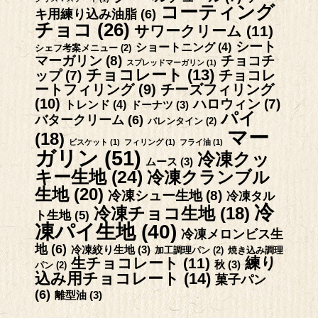
コーティング
キ用練り込み油脂
(6)
チョコ
(26)
サワークリーム
(11)
シート
ショートニング
(4)
シェフ考案メニュー
(2)
マーガリン
(8)
チョコチ
スプレッドマーガリン
(1)
チョコレート
(13)
チョコレ
ップ
(7)
ートフィリング
(9)
チーズフィリング
(10)
ハロウィン
(7)
トレンド
(4)
ドーナツ
(3)
パイ
バタークリーム
(6)
バレンタイン
(2)
マー
(18)
ビスケット
(1)
フィリング
(1)
フライ油
(1)
ガリン
(51)
冷凍クッ
ムース
(3)
キー生地
(24)
冷凍クランブル
生地
(20)
冷凍シュー生地
(8)
冷凍タル
冷
冷凍チョコ生地
(18)
ト生地
(5)
凍パイ生地
(40)
冷凍メロンビス生
地
(6)
冷凍絞り生地
(3)
加工調理パン
(2)
焼き込み調理
練り
生チョコレート
(11)
秋
(3)
パン
(2)
込み用チョコレート
(14)
菓子パン
(6)
離型油
(3)