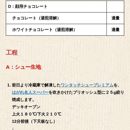
D：顔用チョコレート
チョコレート（湯煎溶解）
適量
ホワイトチョコレート（湯煎溶解）
適量
工程
A：シュー生地
前日より冷蔵庫で解凍した
ワンタッチシュープレミアム
を、
はがれ名人スーパー
を吹きかけたブリオッシュ型に２５g絞り
焼成します。
デッキオーブン
上火１８０℃/下火２１０℃
12分前後（下天板なし）
↓