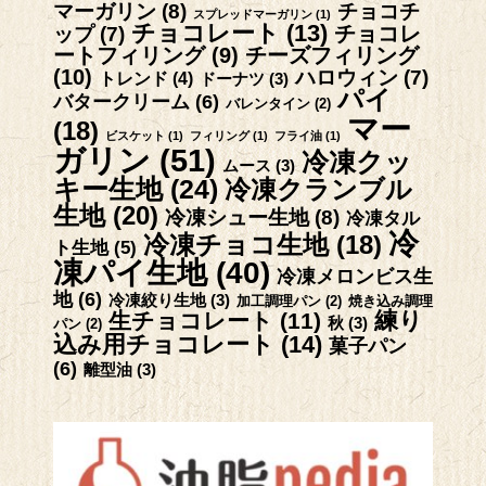
マーガリン
(8)
チョコチ
スプレッドマーガリン
(1)
チョコレート
(13)
チョコレ
ップ
(7)
ートフィリング
(9)
チーズフィリング
(10)
ハロウィン
(7)
トレンド
(4)
ドーナツ
(3)
パイ
バタークリーム
(6)
バレンタイン
(2)
マー
(18)
ビスケット
(1)
フィリング
(1)
フライ油
(1)
ガリン
(51)
冷凍クッ
ムース
(3)
キー生地
(24)
冷凍クランブル
生地
(20)
冷凍シュー生地
(8)
冷凍タル
冷
冷凍チョコ生地
(18)
ト生地
(5)
凍パイ生地
(40)
冷凍メロンビス生
地
(6)
冷凍絞り生地
(3)
加工調理パン
(2)
焼き込み調理
練り
生チョコレート
(11)
秋
(3)
パン
(2)
込み用チョコレート
(14)
菓子パン
(6)
離型油
(3)