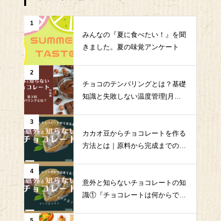
1
みんなの『夏に食べたい！』を聞
きました。夏の味覚アンケート
2
チョコのテンパリングとは？基礎
知識と失敗しない温度管理|月島
食品｜QMS
3
カカオ豆からチョコレートを作る
方法とは｜原料から完成までの全
工程を解説|月島食品｜QMS
4
意外と知らないチョコレートの知
識①『チョコレートは何からでき
ている？』
5