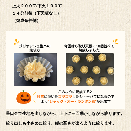
上火２００℃/下火１９０℃
１４分前後（下天板なし）
（焼成条件例）
星口金で生地を出しながら、上下に三回動かしながら絞ります。
絞り出しも小さめに絞り、縦の高さが出るように絞ります。