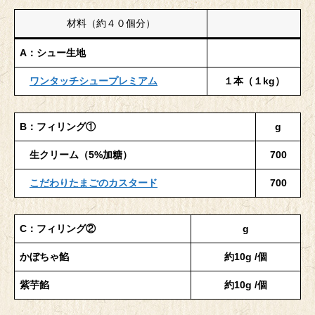
材料（約４０個分）
A：シュー生地
ワンタッチシュープレミアム
１本（１kg）
B：フィリング①
g
生クリーム（5%加糖）
700
こだわりたまごのカスタード
700
C：フィリング②
g
かぼちゃ餡
約10g /個
紫芋餡
約10g /個