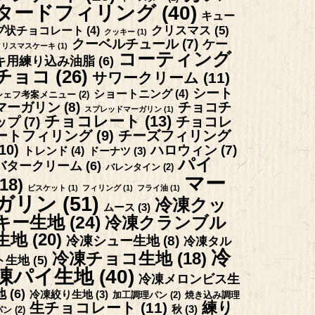
タードフィリング
(40)
キュー
クリスマス
(5)
ブ状チョコレート
(4)
クッキー
(1)
クーベルチュール
(7)
ケー
クリスマスケーキ
(1)
コーティング
キ用練り込み油脂
(6)
チョコ
(26)
サワークリーム
(11)
シート
ショートニング
(4)
シェフ考案メニュー
(2)
マーガリン
(8)
チョコチ
スプレッドマーガリン
(1)
チョコレート
(13)
チョコレ
ップ
(7)
ートフィリング
(9)
チーズフィリング
10)
ハロウィン
(7)
トレンド
(4)
ドーナツ
(3)
パイ
バタークリーム
(6)
バレンタイン
(2)
マー
(18)
ビスケット
(1)
フィリング
(1)
フライ油
(1)
ガリン
(51)
冷凍クッ
ムース
(3)
キー生地
(24)
冷凍クランブル
生地
(20)
冷凍シュー生地
(8)
冷凍タル
冷
冷凍チョコ生地
(18)
ト生地
(5)
凍パイ生地
(40)
冷凍メロンビス生
地
(6)
冷凍絞り生地
(3)
加工調理パン
(2)
焼き込み調理
練り
生チョコレート
(11)
秋
(3)
パン
(2)