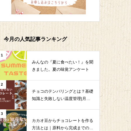
今月の人気記事ランキング
1
みんなの『夏に食べたい！』を聞
きました。夏の味覚アンケート
2
チョコのテンパリングとは？基礎
知識と失敗しない温度管理|月島
食品｜QMS
3
カカオ豆からチョコレートを作る
方法とは｜原料から完成までの全