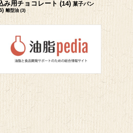
込み用チョコレート
(14)
菓子パン
6)
離型油
(3)