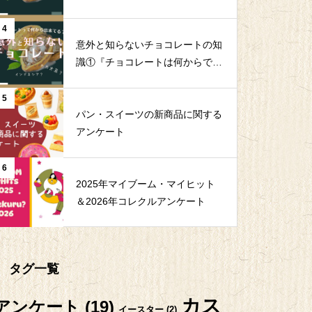
工程を解説|月島食品｜QMS
4
意外と知らないチョコレートの知
識①『チョコレートは何からでき
ている？』
5
パン・スイーツの新商品に関する
アンケート
6
2025年マイブーム・マイヒット
＆2026年コレクルアンケート
タグ一覧
カス
アンケート
(19)
イースター
(2)