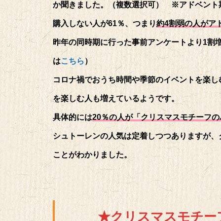
か聞きました。（複数選択可） ※アドベント
購入しない人が61％、つまり
約4割弱の人がア
昨年の同時期に行った事前アンケートより1割増
は
こちら
）
コロナ禍でおうち時間や季節のイベントを楽し
を楽しむ人も増えているようです。
具体的には
20％の人が「クリスマスモチーフ
シュトーレンの人気は定着しつつありますが、
ことがわかりました。
★クリスマスモチー