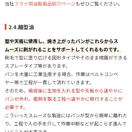
当社
フライ用油脂製品紹介ページ
もぜひご覧ください。
2.4.離型油
型や天板に使用し、焼き上がったパンがこれらから
ス
ムーズに
剥がれることをサポートしてくれるものです。
刷毛で型に塗り広げる固形タイプやそのまま噴霧ができる
スプレータイプ等があります。
パンを大量に工業生産する場合、作業はベルトコンベ
ヤー等で工程が一貫して流れていきます。
そのため、
焼成後に生地を入れる型や天板から速やかに
パンが外れ、粗熱を取る工程へ速やかに移行することが
必要です。
こういったスムーズな製造にはパンが型から簡単に離れた
り、工程で人の手を介して作業中断などが起こらず進んで
いくことが大事です。