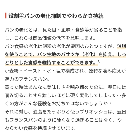
役割④パンの老化抑制でやわらかさ持続
パンの老化とは、見た目・風味・食感等が劣ることを指
し、これらは商品価値の低下を意味します。
パン食感の老化は澱粉の老化が要因の
ひとつ
ですが、
油脂
を使うことで、パン生地のパサツキ（老化）を抑え、しっ
とりとした食感を維持することができます。
¹⁾
小麦粉・イースト・水・塩で構成され、独特な噛み応えが
魅力のフランスパン。
買った時はあんなに美味しさを噛み締めたのに、翌日には
噛み切ることすら難しいほどに硬く変化してしまった…多
くの方がこんな経験をお持ちではないでしょうか？
それに対し、油脂をたっぷりと使うブリオッシュは、翌日
もフランスパンのように硬くなり過ぎることはなく、や
わらかい食感を持続させています。