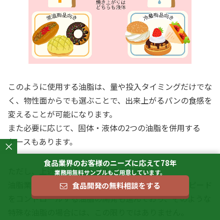
このように使用する油脂は、量や投入タイミングだけでな
く、物性面からでも選ぶことで、出来上がるパンの食感を
変えることが可能になります。
また必要に応じて、固体・液体の2つの油脂を併用する
ケースもあります。
×
食品業界のお客様のニーズに応えて78年
ただし、上述は一般的な油脂での特徴です。
業務用無料サンプルもご用意しています。
油脂業界では、固体脂の溶けた後に再結晶化するスピード
食品開発の無料相談をする
をコントロールする油脂の開発も進んでおり、そのような
特殊な油脂の場合には、この限りではありません。