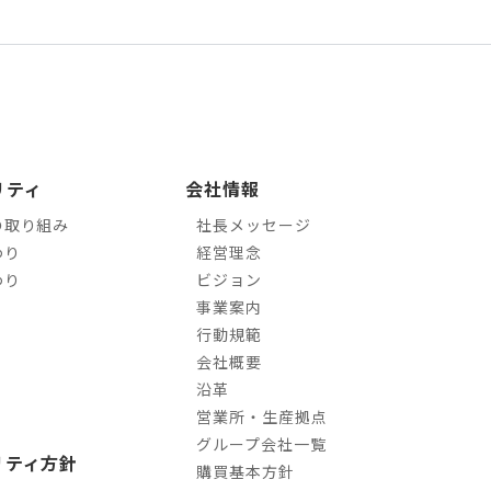
リティ
会社情報
の取り組み
社長メッセージ
わり
経営理念
わり
ビジョン
事業案内
行動規範
会社概要
沿革
営業所・生産拠点
グループ会社一覧
リティ方針
購買基本方針