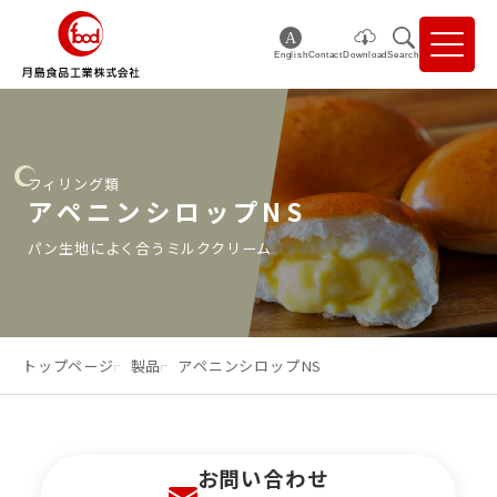
English
Contact
Download
Search
フィリング類
アペニンシロップNS
パン生地によく合うミルククリーム
トップページ
製品
アペニンシロップNS
お問い合わせ