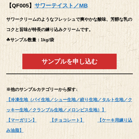
【QF005】
サワーテイスト／MB
サワークリームのようなフレッシュで爽やかな酸味、芳醇な乳の
コクと旨味が特長の練り込みクリームです。
☘サンプル数量：1kg/袋
サンプルを申し込む
※他のサンプルカテゴリーから探す↓
【冷凍生地（パイ生地／シュー生地／絞り生地／タルト生地／ク
ッキー生地／クランブル生地／メロンビス生地）】
【マーガリン】
【チョコレート】
【ケーキ用練り込
み油脂】