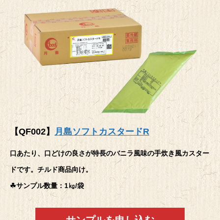
【QF002】
月島ソフトカスタードR
口あたり、口どけの良さが特長のバニラ風味の手炊き風カスター
ドです。チルド商品向け。
☘サンプル数量：1㎏/袋
サンプルを申し込む