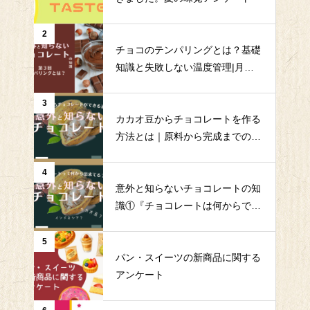
2
チョコのテンパリングとは？基礎
知識と失敗しない温度管理|月島
食品｜QMS
3
カカオ豆からチョコレートを作る
方法とは｜原料から完成までの全
工程を解説|月島食品｜QMS
4
意外と知らないチョコレートの知
識①『チョコレートは何からでき
ている？』
5
パン・スイーツの新商品に関する
アンケート