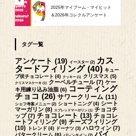
6
2025年マイブーム・マイヒット
＆2026年コレクルアンケート
タグ一覧
カス
アンケート
(19)
イースター
(2)
タードフィリング
(40)
キュー
クリスマス
(5)
ブ状チョコレート
(4)
クッキー
(1)
クーベルチュール
(7)
ケー
クリスマスケーキ
(1)
コーティング
キ用練り込み油脂
(6)
チョコ
(26)
サワークリーム
(11)
シート
ショートニング
(4)
シェフ考案メニュー
(2)
マーガリン
(8)
チョコチ
スプレッドマーガリン
(1)
チョコレート
(13)
チョコレ
ップ
(7)
ートフィリング
(9)
チーズフィリング
(10)
ハロウィン
(7)
トレンド
(4)
ドーナツ
(3)
パイ
バタークリーム
(6)
バレンタイン
(2)