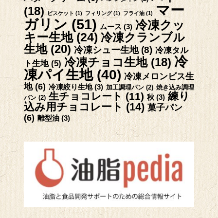
マー
(18)
ビスケット
(1)
フィリング
(1)
フライ油
(1)
ガリン
(51)
冷凍クッ
ムース
(3)
キー生地
(24)
冷凍クランブル
生地
(20)
冷凍シュー生地
(8)
冷凍タル
冷
冷凍チョコ生地
(18)
ト生地
(5)
凍パイ生地
(40)
冷凍メロンビス生
地
(6)
冷凍絞り生地
(3)
加工調理パン
(2)
焼き込み調理
練り
生チョコレート
(11)
秋
(3)
パン
(2)
込み用チョコレート
(14)
菓子パン
(6)
離型油
(3)